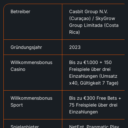
Betreiber
Casbit Group N.V.
(Curaçao) / SkyGrow
Group Limitada (Costa
Rica)
Gründungsjahr
2023
Willkommensbonus
Bis zu €1.000 + 150
Casino
Freispiele über drei
Einzahlungen (Umsatz
x40, Gültigkeit 7 Tage)
Willkommensbonus
Bis zu €300 Free Bets +
Sport
75 Freispiele über drei
Einzahlungen
Spielanbieter
NetEnt, Pragmatic Play,