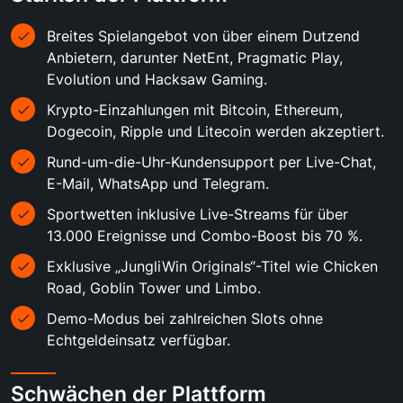
Breites Spielangebot von über einem Dutzend
Anbietern, darunter NetEnt, Pragmatic Play,
Evolution und Hacksaw Gaming.
Krypto-Einzahlungen mit Bitcoin, Ethereum,
Dogecoin, Ripple und Litecoin werden akzeptiert.
Rund-um-die-Uhr-Kundensupport per Live-Chat,
E-Mail, WhatsApp und Telegram.
Sportwetten inklusive Live-Streams für über
13.000 Ereignisse und Combo-Boost bis 70 %.
Exklusive „JungliWin Originals“-Titel wie Chicken
Road, Goblin Tower und Limbo.
Demo-Modus bei zahlreichen Slots ohne
Echtgeldeinsatz verfügbar.
Schwächen der Plattform