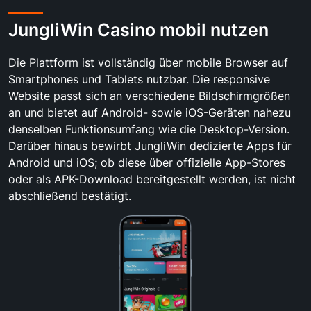
JungliWin Casino mobil nutzen
Die Plattform ist vollständig über mobile Browser auf
Smartphones und Tablets nutzbar. Die responsive
Website passt sich an verschiedene Bildschirmgrößen
an und bietet auf Android- sowie iOS-Geräten nahezu
denselben Funktionsumfang wie die Desktop-Version.
Darüber hinaus bewirbt JungliWin dedizierte Apps für
Android und iOS; ob diese über offizielle App-Stores
oder als APK-Download bereitgestellt werden, ist nicht
abschließend bestätigt.