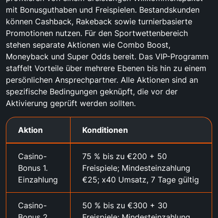
mit Bonusguthaben und Freispielen. Bestandskunden
können Cashback, Rakeback sowie turnierbasierte
Promotionen nutzen. Für den Sportwettenbereich
stehen separate Aktionen wie Combo Boost,
Moneyback und Super Odds bereit. Das VIP-Programm
staffelt Vorteile über mehrere Ebenen bis hin zu einem
persönlichen Ansprechpartner. Alle Aktionen sind an
spezifische Bedingungen geknüpft, die vor der
Aktivierung geprüft werden sollten.
Aktion
Konditionen
Casino-
75 % bis zu €200 + 50
Bonus 1.
Freispiele; Mindesteinzahlung
Einzahlung
€25; x40 Umsatz, 7 Tage gültig
Casino-
50 % bis zu €300 + 30
Bonus 2.
Freispiele; Mindesteinzahlung