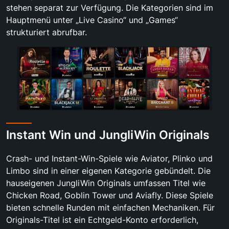
stehen separat zur Verfügung. Die Kategorien sind im
Hauptmenü unter „Live Casino“ und „Games“
strukturiert abrufbar.
Instant Win und JungliWin Originals
Crash- und Instant-Win-Spiele wie Aviator, Plinko und
Limbo sind in einer eigenen Kategorie gebündelt. Die
hauseigenen JungliWin Originals umfassen Titel wie
Chicken Road, Goblin Tower und Aviafly. Diese Spiele
bieten schnelle Runden mit einfachen Mechaniken. Für
Originals-Titel ist ein Echtgeld-Konto erforderlich,