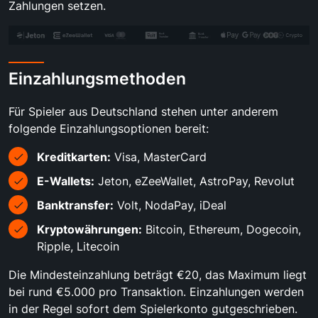
Zahlungen setzen.
Einzahlungsmethoden
Für Spieler aus Deutschland stehen unter anderem
folgende Einzahlungsoptionen bereit:
Kreditkarten:
Visa, MasterCard
E-Wallets:
Jeton, eZeeWallet, AstroPay, Revolut
Banktransfer:
Volt, NodaPay, iDeal
Kryptowährungen:
Bitcoin, Ethereum, Dogecoin,
Ripple, Litecoin
Die Mindesteinzahlung beträgt €20, das Maximum liegt
bei rund €5.000 pro Transaktion. Einzahlungen werden
in der Regel sofort dem Spielerkonto gutgeschrieben.