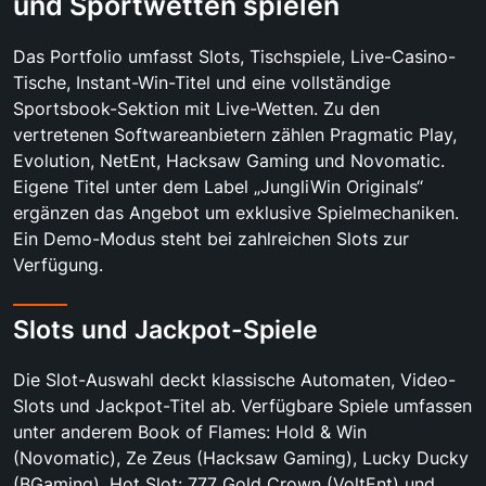
und Sportwetten spielen
Das Portfolio umfasst Slots, Tischspiele, Live-Casino-
Tische, Instant-Win-Titel und eine vollständige
Sportsbook-Sektion mit Live-Wetten. Zu den
vertretenen Softwareanbietern zählen Pragmatic Play,
Evolution, NetEnt, Hacksaw Gaming und Novomatic.
Eigene Titel unter dem Label „JungliWin Originals“
ergänzen das Angebot um exklusive Spielmechaniken.
Ein Demo-Modus steht bei zahlreichen Slots zur
Verfügung.
Slots und Jackpot-Spiele
Die Slot-Auswahl deckt klassische Automaten, Video-
Slots und Jackpot-Titel ab. Verfügbare Spiele umfassen
unter anderem Book of Flames: Hold & Win
(Novomatic), Ze Zeus (Hacksaw Gaming), Lucky Ducky
(BGaming), Hot Slot: 777 Gold Crown (VoltEnt) und