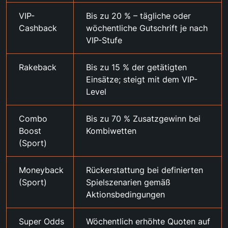
VIP-
Bis zu 20 % – tägliche oder
Cashback
wöchentliche Gutschrift je nach
VIP-Stufe
Rakeback
Bis zu 15 % der getätigten
Einsätze; steigt mit dem VIP-
Level
Combo
Bis zu 70 % Zusatzgewinn bei
Boost
Kombiwetten
(Sport)
Moneyback
Rückerstattung bei definierten
(Sport)
Spielszenarien gemäß
Aktionsbedingungen
Super Odds
Wöchentlich erhöhte Quoten auf