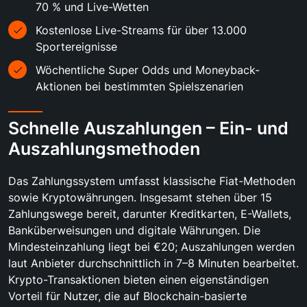
70 % und Live-Wetten
Kostenlose Live-Streams für über 13.000
Sportereignisse
Wöchentliche Super Odds und Moneyback-
Aktionen bei bestimmten Spielszenarien
Schnelle Auszahlungen – Ein- und
Auszahlungsmethoden
Das Zahlungssystem umfasst klassische Fiat-Methoden
sowie Kryptowährungen. Insgesamt stehen über 15
Zahlungswege bereit, darunter Kreditkarten, E-Wallets,
Banküberweisungen und digitale Währungen. Die
Mindesteinzahlung liegt bei €20; Auszahlungen werden
laut Anbieter durchschnittlich in 7–8 Minuten bearbeitet.
Krypto-Transaktionen bieten einen eigenständigen
Vorteil für Nutzer, die auf Blockchain-basierte