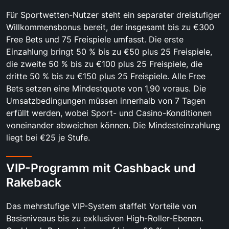
Für Sportwetten-Nutzer steht ein separater dreistufiger
Willkommensbonus bereit, der insgesamt bis zu €300
Free Bets und 75 Freispiele umfasst. Die erste
Einzahlung bringt 50 % bis zu €50 plus 25 Freispiele,
die zweite 50 % bis zu €100 plus 25 Freispiele, die
dritte 50 % bis zu €150 plus 25 Freispiele. Alle Free
Bets setzen eine Mindestquote von 1,90 voraus. Die
Umsatzbedingungen müssen innerhalb von 7 Tagen
erfüllt werden, wobei Sport- und Casino-Konditionen
voneinander abweichen können. Die Mindesteinzahlung
liegt bei €25 je Stufe.
VIP-Programm mit Cashback und
Rakeback
Das mehrstufige VIP-System staffelt Vorteile von
Basisniveaus bis zu exklusiven High-Roller-Ebenen.