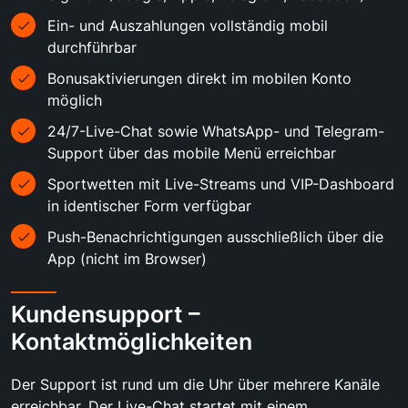
Ein- und Auszahlungen vollständig mobil
durchführbar
Bonusaktivierungen direkt im mobilen Konto
möglich
24/7-Live-Chat sowie WhatsApp- und Telegram-
Support über das mobile Menü erreichbar
Sportwetten mit Live-Streams und VIP-Dashboard
in identischer Form verfügbar
Push-Benachrichtigungen ausschließlich über die
App (nicht im Browser)
Kundensupport –
Kontaktmöglichkeiten
Der Support ist rund um die Uhr über mehrere Kanäle
erreichbar. Der Live-Chat startet mit einem