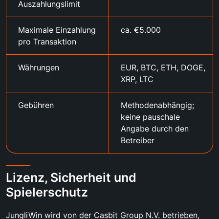
Auszahlungslimit
Maximale Einzahlung
ca. €5.000
pro Transaktion
Währungen
EUR, BTC, ETH, DOGE,
XRP, LTC
Gebühren
Methodenabhängig;
keine pauschale
Angabe durch den
Betreiber
Lizenz, Sicherheit und
Spielerschutz
JungliWin wird von der Casbit Group N.V. betrieben,