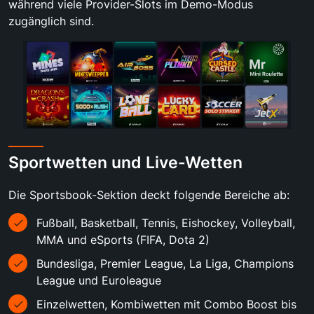
während viele Provider-Slots im Demo-Modus
zugänglich sind.
Sportwetten und Live-Wetten
Die Sportsbook-Sektion deckt folgende Bereiche ab:
Fußball, Basketball, Tennis, Eishockey, Volleyball,
MMA und eSports (FIFA, Dota 2)
Bundesliga, Premier League, La Liga, Champions
League und Euroleague
Einzelwetten, Kombiwetten mit Combo Boost bis